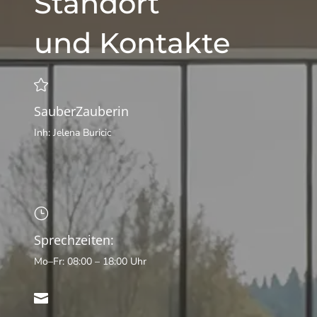
Standort
und Kontakte

SauberZauberin
Inh: Jelena Buricic
}
Sprechzeiten:
Mo–Fr: 08:00 – 18:00 Uhr
