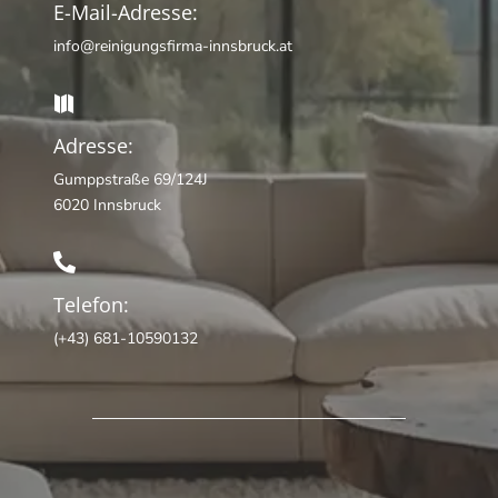
E-Mail-Adresse:
info@reinigungsfirma-innsbruck.at

Adresse:
Gumppstraße 69/124J
6020 Innsbruck

Telefon:
(+43) 681-10590132